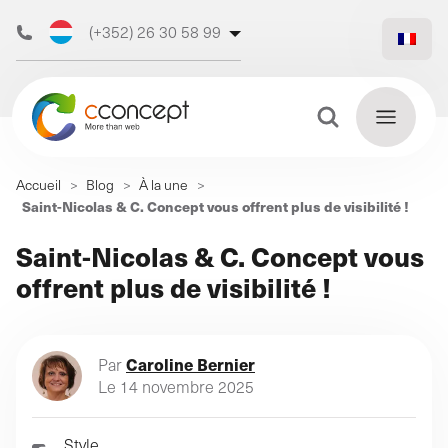
(+352) 26 30 58 99
(+32) 473 50 31 70
Bouton de recherche
Recherche
Accueil
>
Blog
>
À la une
>
de
Saint-Nicolas & C. Concept vous offrent plus de visibilité !
Découvrez
:
En
Saint-Nicolas & C. Concept vous
notre
savoir
offrent plus de visibilité !
plus
agence web
Caroline Bernier
Par
Le 14 novembre 2025
Notre
Notre
accompagnement
Notre
agence
digital (Profil
philosop
Style