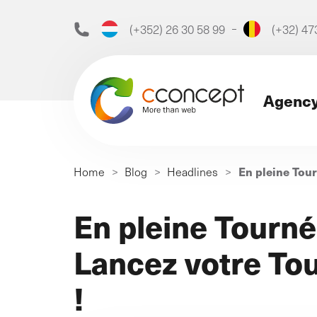
(+352) 26 30 58 99
(+32) 47
Agenc
Search
En pleine Tour
Home
>
Blog
>
Headlines
>
for:
Discover our web a
En pleine Tourné
Lancez votre Tou
Our agency
!
The digital marketing agen
that has been boosting you