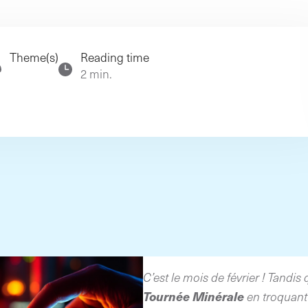
rg
Theme(s)
Reading time
2 min.
C’est le mois de février ! Tandis
Tournée Minérale
en troquant 