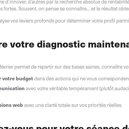
ie d’innover, d’autres par la recherche absolue de rentabilit
s fortes. Souvent, on pense se connaître… et le résultat obt
alyse vos leviers profonds pour déterminer votre profil parm
re votre diagnostic mainten
rier permet de repartir sur des bases saines, connaître vot
er votre budget
dans des actions qui ne vous corresponden
munication
avec votre véritable tempérament (plutôt audacie
sions web
avec une clarté totale sur vos priorités réelles.
ez-vous pour votre séance d