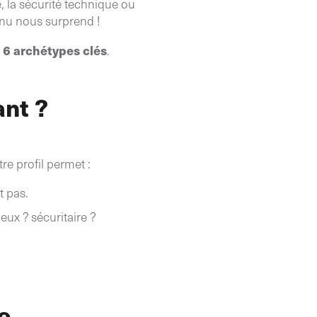
é, la sécurité technique ou
enu nous surprend !
6 archétypes clés
i
.
ant ?
re profil permet :
t pas.
ux ? sécuritaire ?
e