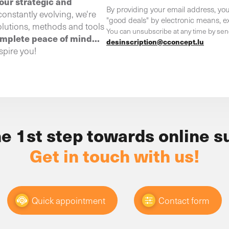
our strategic and
By providing your email address, you
constantly evolving, we're
"good deals" by electronic means, ex
olutions, methods and tools
You can unsubscribe at any time by sen
omplete peace of mind...
desinscription@cconcept.lu
spire you!
he 1st step towards online s
Get in touch with us!
Quick appointment
Contact form