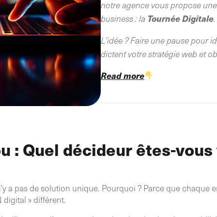
notre agence vous propose une 
Tournée Digitale
business : la
L’idée ? Faire une pause pour id
dictent votre stratégie web et o
Read more
ou : Quel décideur êtes-vous
n’y a pas de solution unique. Pourquoi ? Parce que chaque 
igital » différent.