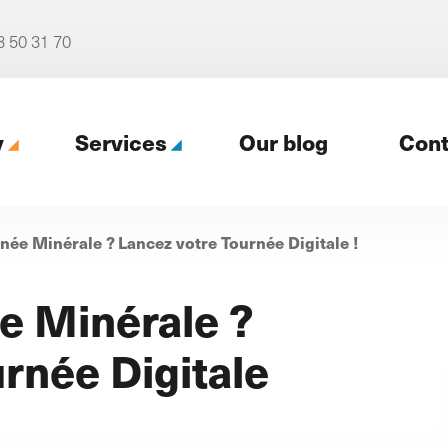
3 50 31 70
y
Services
Our blog
Cont
née Minérale ? Lancez votre Tournée Digitale !
gency
e Minérale ?
rnée Digitale
Our digital support (Profil
digital)
cy
4 packages for tailored support
r