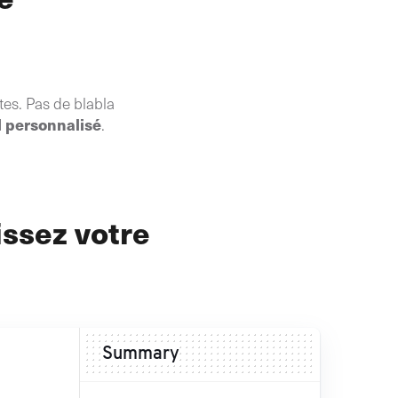
tes. Pas de blabla
l personnalisé
.
issez votre
Summary