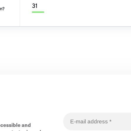
31
on?
ccessible and