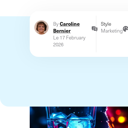
business on the Luxembou
and Belgian markets since
1999!
Caroline
By
Style
Bernier
Marketing
Le 17 February
2026