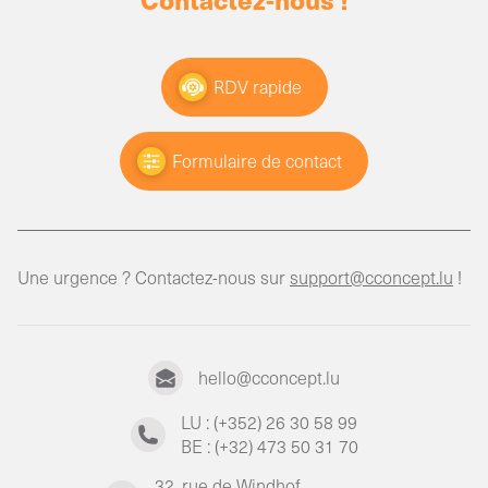
RDV rapide
Formulaire de contact
Une urgence ? Contactez-nous sur
support@cconcept.lu
!
hello@cconcept.lu
LU : (+352) 26 30 58 99
BE : (+32) 473 50 31 70
32, rue de Windhof