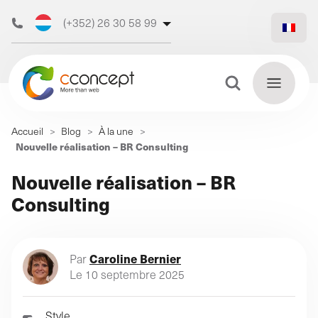
(+352) 26 30 58 99
(+32) 473 50 31 70
Bouton de recherche
Recherche
Accueil
>
Blog
>
À la une
>
de
Nouvelle réalisation – BR Consulting
Découvrez
:
En
Nouvelle réalisation – BR
notre
savoir
Consulting
plus
agence web
Caroline Bernier
Par
Le 10 septembre 2025
Notre
Notre
accompagnement
Notre
agence
digital (Profil
philosop
Style