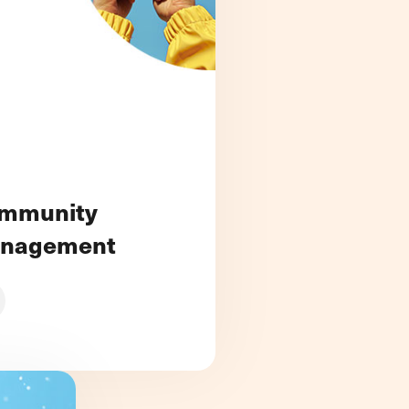
mmunity
nagement
pper votre relation client