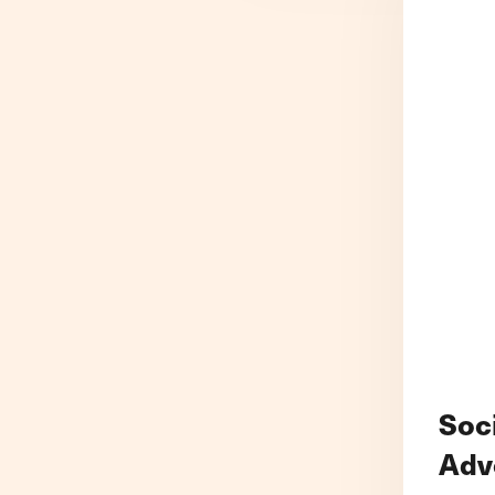
positionnement sur Google e
audit
l’objectif de notre
référencement SEO
. Il se
compose de 2 parties
complémentaires : l’état des 
SEO de votre site internet ou
et d’une étude des meilleure
pratiques à implémenter, tant
aspects techniques, que de 
(mots clé) et de notoriété. No
audit de référencement SEO 
les actions par priorité pour
optimiser votre ROI.
Soc
Adv