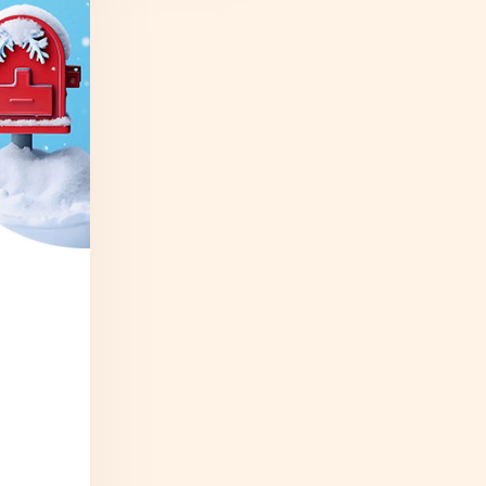
nt et en animant votre
auté sur les réseaux
community
 est l’objectif du
ement.
stratégie de
se d’une
nication
préalablement
, nous créons et partageons
ntenus engageants pour
 et fidéliser votre
èle
. Celle-ci parlera de vous
tera ainsi la visibilité et la
été de vos
ts/services
et de votre
ise. De plus, vous bénéficiez
orts de statistiques incluant
dicateurs de performance
uant d’excellents outils de
commerciale !