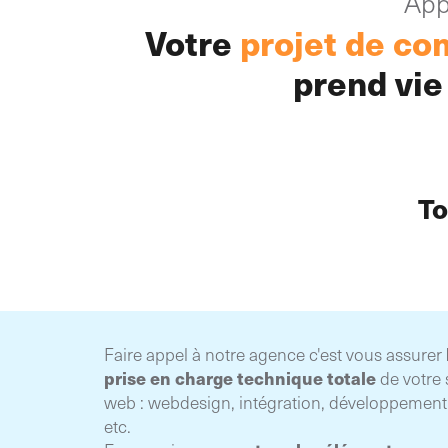
App
de perfo
d’excelle
Votre
projet de co
commerci
prend vie
To
Faire appel à notre agence c'est vous assurer
prise en charge technique totale
de votre 
web : webdesign, intégration, développemen
etc.