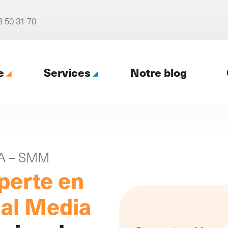
3 50 31 70
e
Services
Notre blog
ence web
EA – SMM
perte en
Notre accompagnement
ial Media
digital (Profil digital)
al
4 formules pour un
re