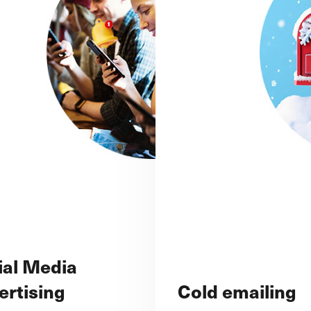
st
visibilité dans les résultats de
en créa
Google est l’objectif d’une
commun
campagne Google AdWords SEA
.
sociaux
manag
En nous confiant sa gestion, vous
lieux du
vous recentrez sur votre cœur de
Sur ba
commu
 e-shop
métier. Nous prenons en charge la
s
stratégie de mots clé, la planification
définie
 sur les
de votre budget ainsi que la
des co
fédérer
contenu
création, la diffusion et
client
tre
l’optimisation de vos annonces et
boos
classe
campagnes. Nos rapports de
et
notori
statistiques incluent des indicateurs
produi
de performance constituant
d’excellents outils de veille
entrepr
commerciale.
de rapp
des in
ial Media
constit
ertising
Cold emailing
veille 