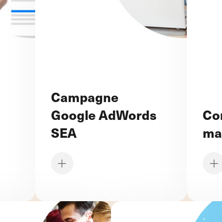
Campagne
Google AdWords
Co
SEA
ma
Dévelo
Booster sans aucun délai votre