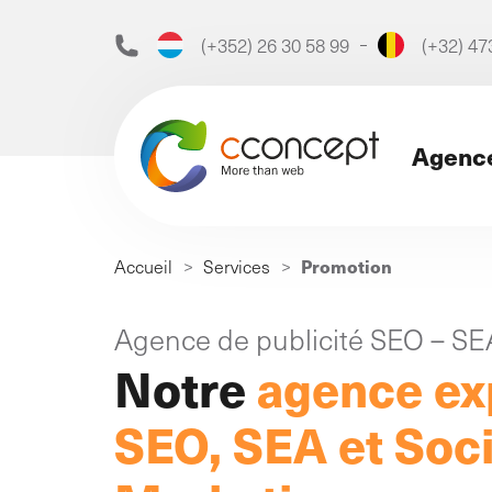
(+352) 26 30 58 99
(+32) 47
Agenc
Recherche
Promotion
Accueil
>
Services
>
de
:
Découvrez notre ag
Agence de publicité SEO – S
Notre
agence ex
SEO, SEA et Soc
Notre agence
L’agence de marketing digit
qui depuis 1999 booste vot