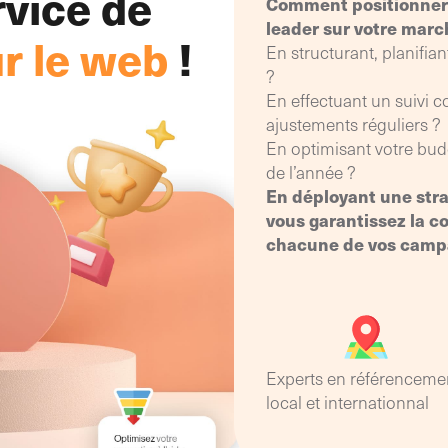
rvice de
Comment positionner
accompagnement adapté
leader sur votre marc
ur le web
!
En structurant, planifia
?
En effectuant un suivi 
ajustements réguliers ?
En optimisant votre budg
de l’année ?
En déployant une str
vous garantissez la co
chacune de vos campa
Experts en référenceme
local et internationnal