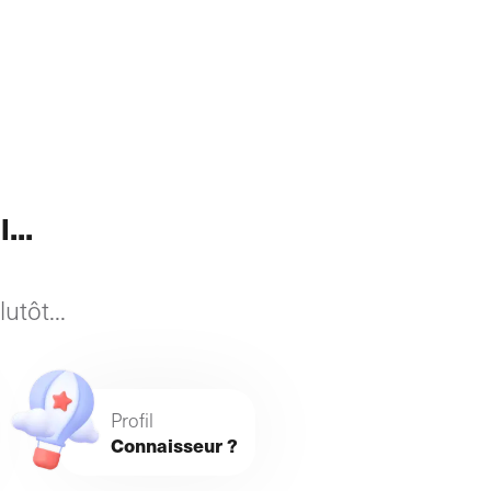
...
utôt...
Profil
Connaisseur ?