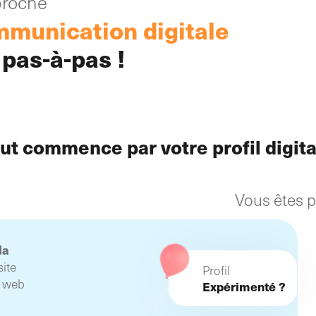
roche
rmance constituant
nts outils de veille
mmunication digitale
ale !
 pas-à-pas !
ut commence par votre profil digital
Vous êtes pl
la
site
Profil
t web
Expérimenté ?