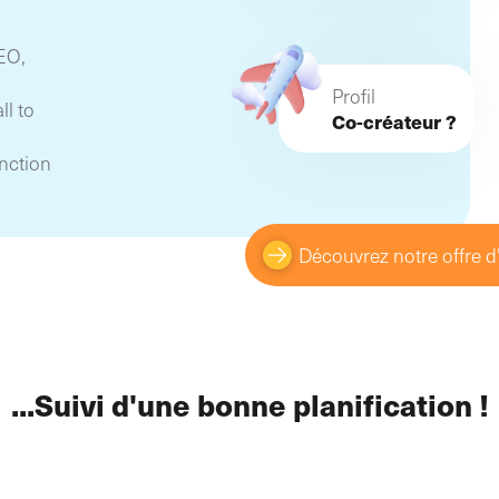
SEO,
Profil
ll to
Co-créateur ?
onction
Découvrez notre offre
...Suivi d'une bonne planification !