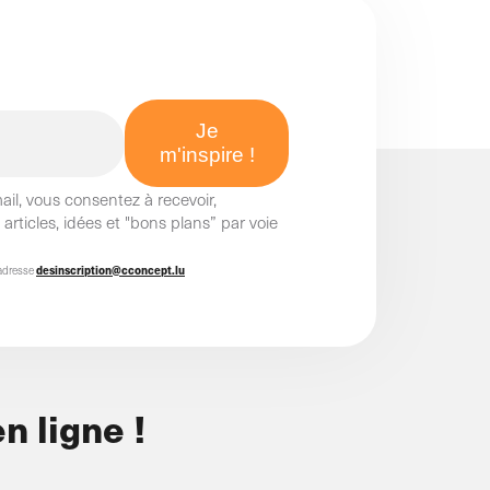
l, vous consentez à recevoir,
rticles, idées et "bons plans” par voie
'adresse
desinscription@cconcept.lu
n ligne !