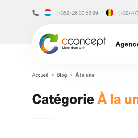
(+352) 26 30 58 99
(+32) 47
Agenc
Recherche
À la une
Accueil
>
Blog
>
de
:
Découvrez notre ag
Catégorie
À la u
Notre agence
L’agence de marketing digit
qui depuis 1999 booste vot