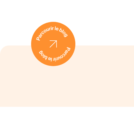
business sur les marchés
luxembourgeois et belge !