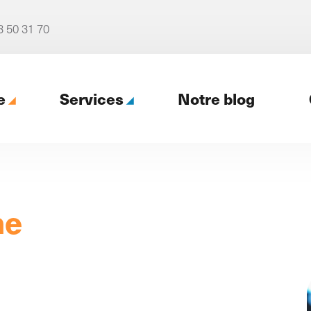
3 50 31 70
e
Services
Notre blog
ence web
ne
Notre accompagnement
digital (Profil digital)
al
4 formules pour un
re