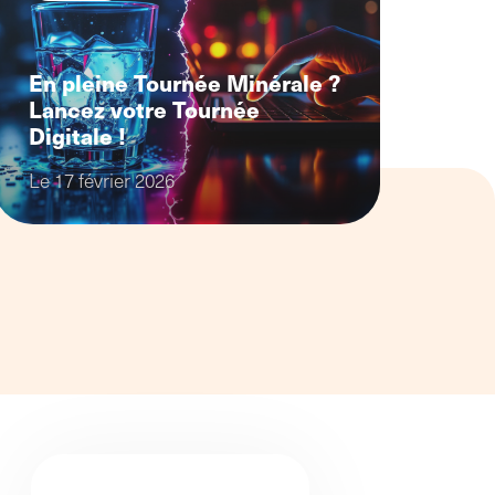
démarche et de nouveaux
processus
En pleine Tournée Minérale ?
Lancez votre Tournée
Digitale !
Le 17 février 2026