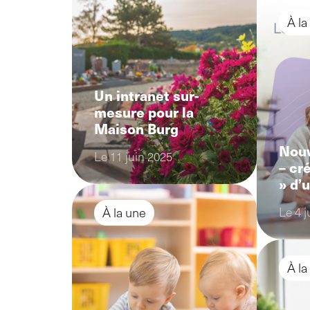
À la
Un intranet sur-
mesure pour la
Maison Burg
Nouv
Le 11 juin 2025
– cr
» d’
Le 4 j
À la une
À la