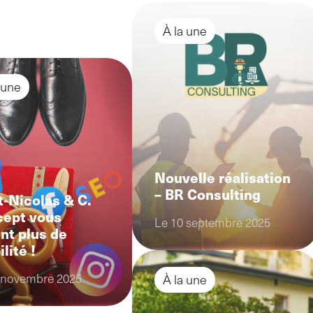
À la une
 une
Nouvelle réalisation
– BR Consulting
t-Nicolas & C.
ept vous
Le 10 septembre 2025
ent plus de
ilité !
 novembre 2025
À la une