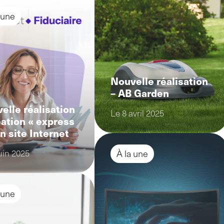
 une
Nouvelle réalisation
– AB Garden
elle réalisation
Le 8 avril 2025
éation « express
un site Internet
uin 2025
À la une
 une