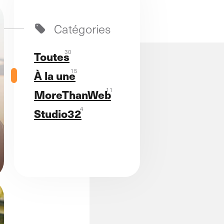
Catégories
30
Toutes
15
À la une
11
MoreThanWeb
4
Studio32