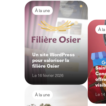
À la une
À la
Un site WordPress
pour valoriser la
filière Osier
Sain
Conc
Le 16 février 2026
offr
visib
Le 14
À la une