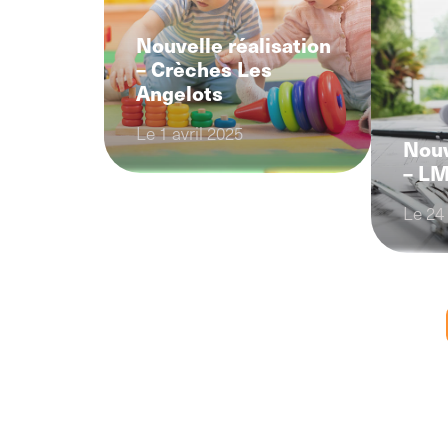
Nouvelle réalisation
– Crèches Les
Angelots
Le 1 avril 2025
Nouv
– LM
Le 24