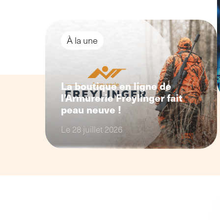
accompagnement adapté
À la une
La boutique en ligne de
l’Armurerie Freylinger fait
peau neuve !
Le 28 juillet 2026