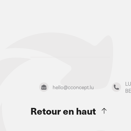
LU
hello@cconcept.lu
BE
Retour en haut