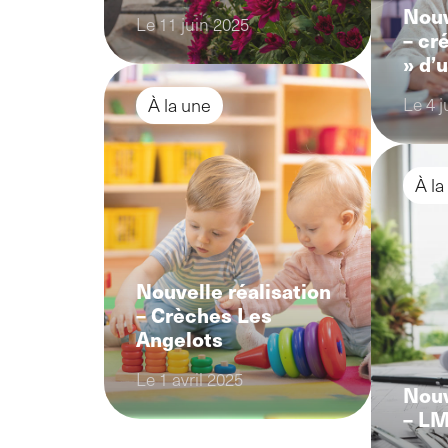
Nouv
Le 11 juin 2025
– cr
» d’
Le 4 j
À la une
À la
Nouvelle réalisation
– Crèches Les
Angelots
Le 1 avril 2025
Nouv
– LM