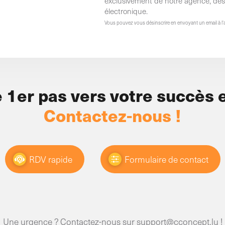
exclusivement de notre agence, des a
électronique.
Vous pouvez vous désinscrire en envoyant un email à l
e 1er pas vers votre succès e
Contactez-nous !
RDV rapide
Formulaire de contact
Une urgence ? Contactez-nous sur
support@cconcept.lu
!