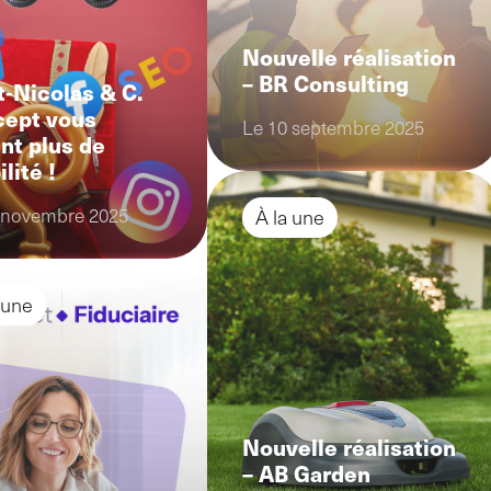
Nouvelle réalisation
– BR Consulting
t-Nicolas & C.
ept vous
Le 10 septembre 2025
ent plus de
ilité !
 novembre 2025
À la une
 une
Nouvelle réalisation
– AB Garden