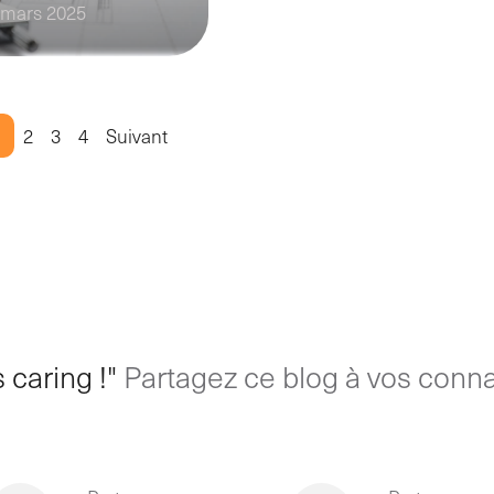
 mars 2025
2
3
4
Suivant
 caring !"
Partagez ce blog à vos conna