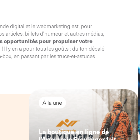
accompagnement adapté
nde digital et le webmarketing est, pour
os articles, billets d’humeur et autres médias,
es opportunités pour propulser votre
s
! Il y en a pour tous les goûts : du ton décalé
e-box, en passant par les trucs-et-astuces
À la une
La boutique en ligne de
l’Armurerie Freylinger fait