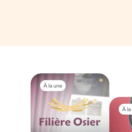
À la une
À la