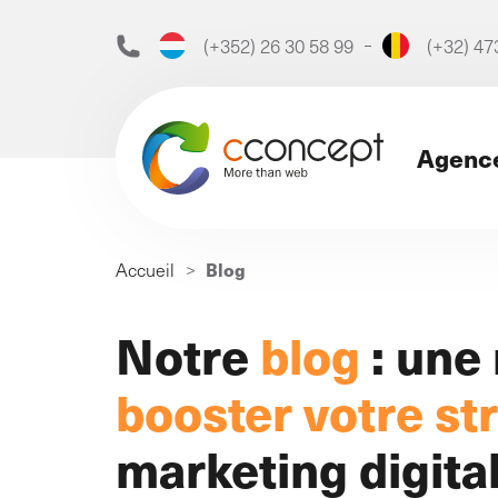
(+352) 26 30 58 99
(+32) 47
Agenc
Recherche
Blog
Accueil
>
de
:
Découvrez notre ag
Notre
blog
: une
booster votre st
Notre agence
marketing digital
L’agence de marketing digit
qui depuis 1999 booste vot