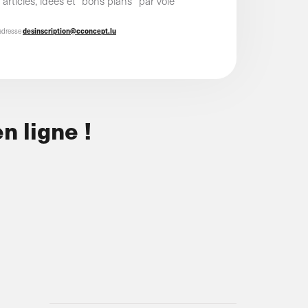
rticles, idées et "bons plans” par voie
'adresse
desinscription@cconcept.lu
n ligne !