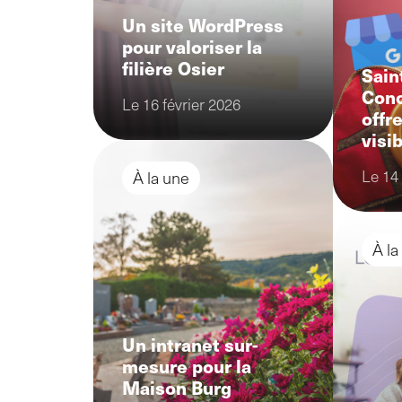
Un site WordPress
pour valoriser la
filière Osier
Sain
Conc
Le 16 février 2026
offr
visib
Le 14
À la une
À la
Un intranet sur-
mesure pour la
Maison Burg