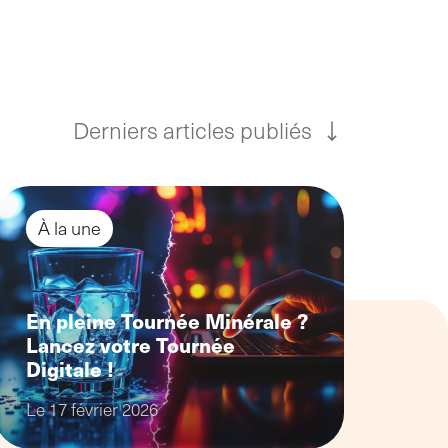
démarche et de nouveaux
processus
Derniers articles publiés
À la une
En pleine Tournée Minérale ?
Lancez votre Tournée
Digitale !
Le 17 février 2026