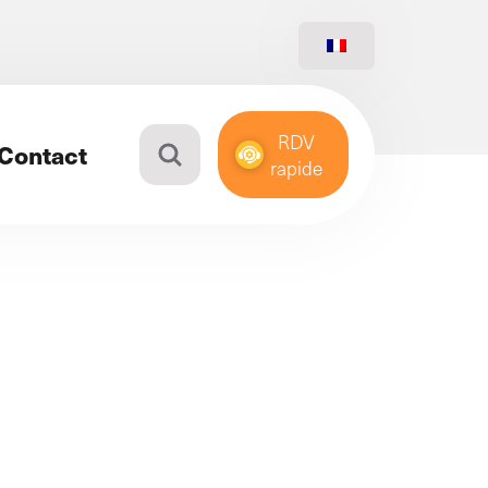
RDV
Contact
rapide
Bouton de recherche
En savoir plus
Notre philosophie
Une philosophie « More than
web » pour initier une nouvelle