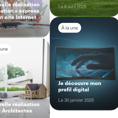
elle réalisation
Le 8 avril 2025
éation « express
un site Internet
uin 2025
À la une
 une
Je découvre mon
profil digital
Le 30 janvier 2025
elle réalisation
 Architectes