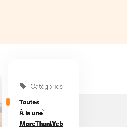
Catégories
30
Toutes
15
À la une
11
MoreThanWeb