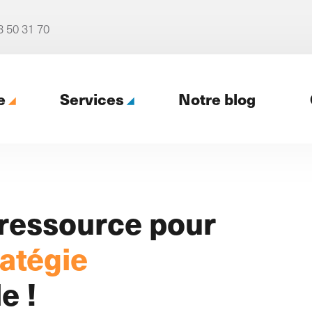
3 50 31 70
e
Services
Notre blog
ence web
 ressource pour
ratégie
Notre accompagnement
e !
digital (Profil digital)
al
4 formules pour un
re