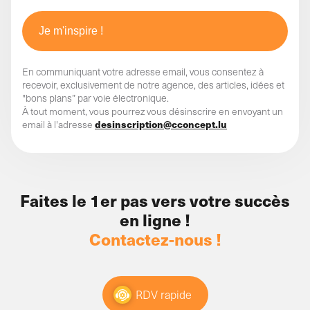
La bonne nouvelle est qu’en acceptant une formule
itérative de travail, sur base de l’expérience propre
aux spécificités de votre activité, votre projet sera
continuellement amendé, complété, amélioré !
En communiquant votre adresse email, vous consentez à
recevoir, exclusivement de notre agence, des articles, idées et
Alors, allons-y !
"bons plans” par voie électronique.
À tout moment, vous pourrez vous désinscrire en envoyant un
desinscription@cconcept.lu
email à l'adresse
Faites le 1er pas vers votre succès
en ligne !
Contactez-nous !
RDV rapide