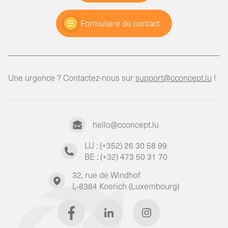
Formulaire de contact
Une urgence ? Contactez-nous sur
support@cconcept.lu
!
hello@cconcept.lu
LU : (+352) 26 30 58 99
BE : (+32) 473 50 31 70
32, rue de Windhof
L-8384 Koerich (Luxembourg)